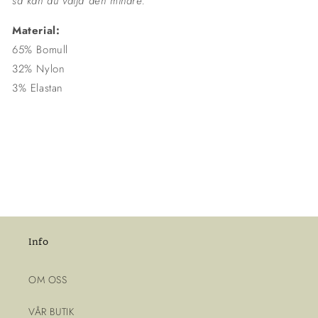
så kan du välja den mindre.
Material:
65% Bomull
32% Nylon
3% Elastan
Info
OM OSS
VÅR BUTIK