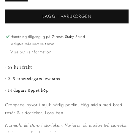
LÄGG I VARUKORGEN
Hämtning tillgänglig på
Giresta Staby Säteri
Vanligtvis redo inom 24 timmar
Visa butiksinformation
•
59 kr i frakt
• 2-5 arbetsdagars leverans
•
14 dagars öppet köp
Croppade byxor i mjuk härlig poplin. Hög midja med bred
resår & sidorfickor. Lösa ben.
Normala till stora i storleken. Varierar du mellan två storlekar