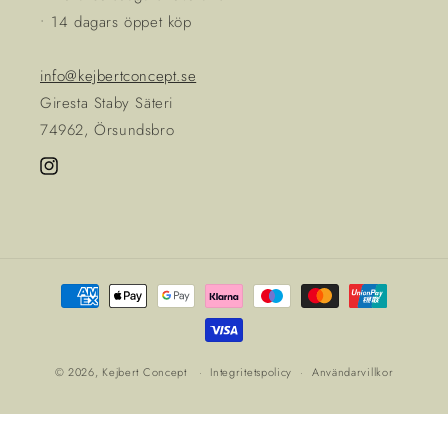
• 14 dagars öppet köp
info@kejbertconcept.se
Giresta Staby Säteri
74962, Örsundsbro
Instagram
Betalningsmetoder
© 2026,
Kejbert Concept
Integritetspolicy
Användarvillkor