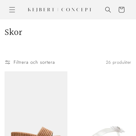
vidare
till
Varukorg
innehåll
P
Skor
r
o
Filtrera och sortera
26 produkter
d
u
k
t
s
e