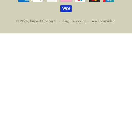
© 2026,
Kejbert Concept
Integritetspolicy
Användarvillkor