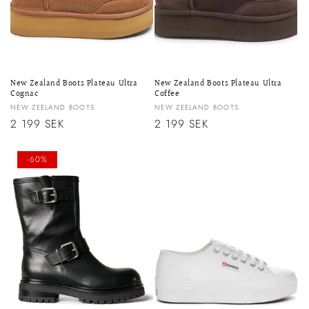
New Zealand Boots Plateau Ultra
New Zealand Boots Plateau Ultra
Cognac
Coffee
Säljare:
Säljare:
NEW ZEELAND BOOTS
NEW ZEELAND BOOTS
Ordinarie
2 199 SEK
Ordinarie
2 199 SEK
pris
pris
-60%