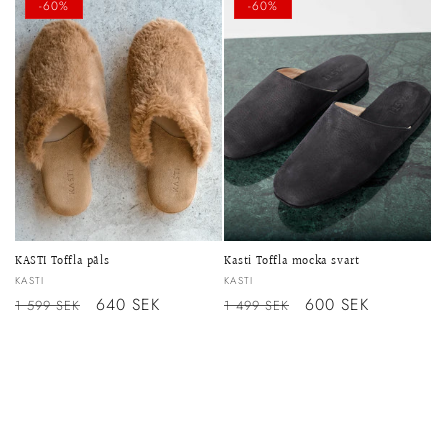
-60%
-60%
KASTI Toffla päls
Kasti Toffla mocka svart
Säljare:
Säljare:
KASTI
KASTI
Ordinarie
Försäljningspris
640 SEK
Ordinarie
Försäljningspris
600 SEK
1 599 SEK
1 499 SEK
pris
pris