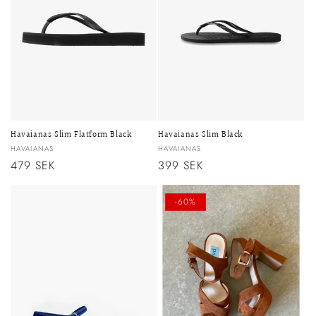
Havaianas Slim Flatform Black
Havaianas Slim Black
Säljare:
Säljare:
HAVAIANAS
HAVAIANAS
Ordinarie
479 SEK
Ordinarie
399 SEK
pris
pris
-60%