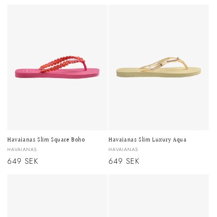
pris
pris
Havaianas Slim Square Boho
Havaianas Slim Luxury Aqua
Säljare:
Säljare:
HAVAIANAS
HAVAIANAS
Ordinarie
649 SEK
Ordinarie
649 SEK
pris
pris