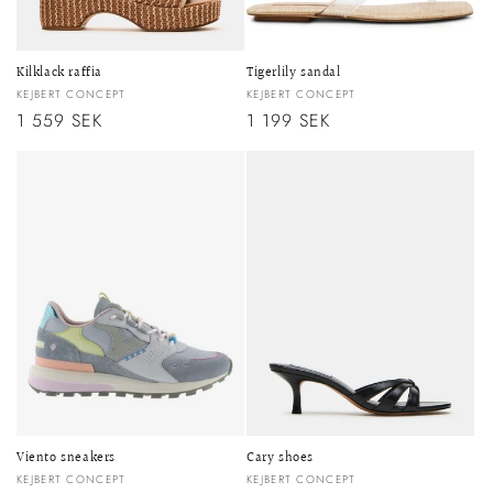
r
i
Kilklack raffia
Tigerlily sandal
e
Säljare:
Säljare:
KEJBERT CONCEPT
KEJBERT CONCEPT
Ordinarie
1 559 SEK
Ordinarie
1 199 SEK
:
pris
pris
Viento sneakers
Cary shoes
Säljare:
Säljare:
KEJBERT CONCEPT
KEJBERT CONCEPT