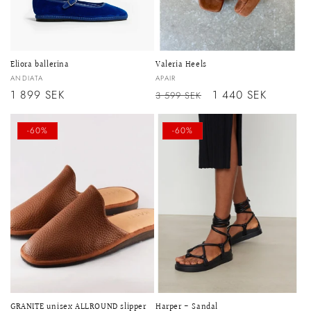
Eliora ballerina
Valeria Heels
Säljare:
Säljare:
ANDIATA
APAIR
Ordinarie
1 899 SEK
Ordinarie
Försäljningspris
1 440 SEK
3 599 SEK
pris
pris
-60%
-60%
GRANITE unisex ALLROUND slipper
Harper - Sandal