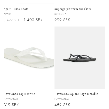
Apair - Gisa Boots
Superga platform sneakers
Säljare:
Säljare:
APAIR
SUPERGA
Ordinarie
Försäljningspris
1 400 SEK
Ordinarie
999 SEK
3 499 SEK
pris
pris
Havaianas Top II White
Havaianas Square Logo Metallic
Säljare:
Säljare:
HAVAIANAS
HAVAIANAS
Ordinarie
319 SEK
Ordinarie
459 SEK