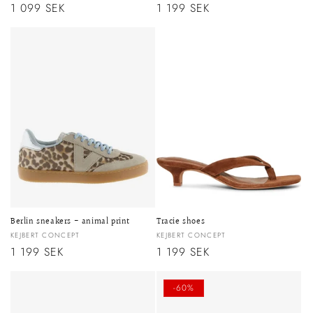
Ordinarie
1 099 SEK
Ordinarie
1 199 SEK
pris
pris
Berlin sneakers - animal print
Tracie shoes
Säljare:
Säljare:
KEJBERT CONCEPT
KEJBERT CONCEPT
Ordinarie
1 199 SEK
Ordinarie
1 199 SEK
pris
pris
-60%