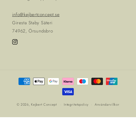
info@kejbertconcept.se
Giresta Staby Säteri
74962, Örsundsbro
Instagram
Betalningsmetoder
© 2026,
Kejbert Concept
Integritetspolicy
Användarvillkor