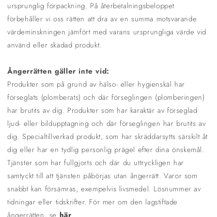
ursprunglig förpackning. På återbetalningsbeloppet
förbehåller vi oss rätten att dra av en summa motsvarande
värdeminskningen jämfört med varans ursprungliga värde vid
använd eller skadad produkt.
Ångerrätten gäller inte vid:
Produkter som på grund av hälso- eller hygienskäl har
förseglats (plomberats) och där förseglingen (plomberingen)
har brutits av dig. Produkter som har karaktär av förseglad
ljud- eller bildupptagning och där förseglingen har brutits av
dig. Specialtillverkad produkt, som har skräddarsytts särskilt åt
dig eller har en tydlig personlig prägel efter dina önskemål.
Tjänster som har fullgjorts och där du uttryckligen har
samtyckt till att tjänsten påbörjas utan ångerrätt. Varor som
snabbt kan försämras, exempelvis livsmedel. Lösnummer av
tidningar eller tidskrifter. För mer om den lagstiftade
ångerrätten, se
här
.