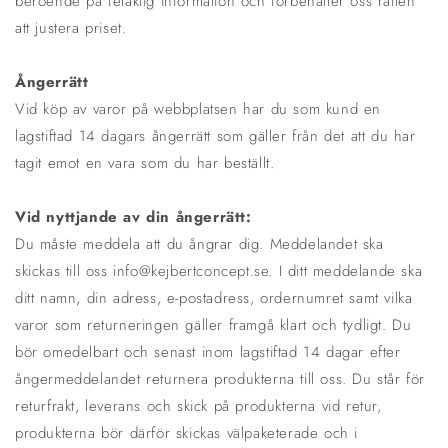
beroende på felaktig information och förbehåller oss rätten
att justera priset.
Ångerrätt
Vid köp av varor på webbplatsen har du som kund en
lagstiftad 14 dagars ångerrätt som gäller från det att du har
tagit emot en vara som du har beställt.
Vid nyttjande av din ångerrätt:
Du måste meddela att du ångrar dig. Meddelandet ska
skickas till oss info@kejbertconcept.se. I ditt meddelande ska
ditt namn, din adress, e-postadress, ordernumret samt vilka
varor som returneringen gäller framgå klart och tydligt. Du
bör omedelbart och senast inom lagstiftad 14 dagar efter
ångermeddelandet returnera produkterna till oss. Du står för
returfrakt, leverans och skick på produkterna vid retur,
produkterna bör därför skickas välpaketerade och i