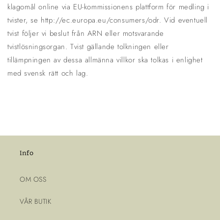
klagomål online via EU-kommissionens plattform för medling i
tvister, se http://ec.europa.eu/consumers/odr.
Vid eventuell
tvist följer vi beslut från ARN eller motsvarande
tvistlösningsorgan.
Tvist gällande tolkningen eller
tillämpningen av dessa allmänna villkor ska tolkas i enlighet
med svensk rätt och lag.
Info
OM OSS
VÅR BUTIK