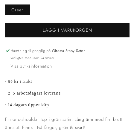
Green
LÄGG I VARUKORGEN
Hämtning tillgänglig på
Giresta Staby Säteri
Vanligtvis redo inom 24 timmar
Visa butiksinformation
•
59 kr i frakt
• 2-5 arbetsdagars leverans
•
14 dagars öppet köp
Fin one-shoulder top i grön satin. Lång ärm med fint brett
ärmslut. Finns i två färger, grön & svart!