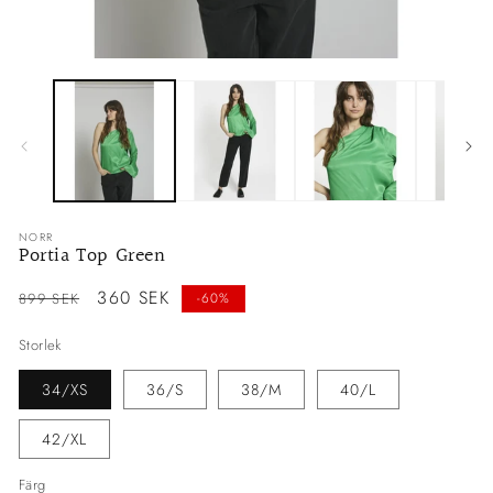
Öppna
Ö
mediet
me
1
2
i
i
modalfönster
mo
NORR
Portia Top Green
Ordinarie
Försäljningspris
360 SEK
899 SEK
-60%
pris
Storlek
34/XS
36/S
38/M
40/L
42/XL
Färg