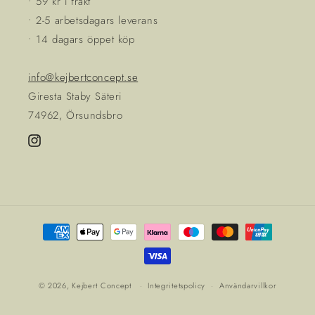
• 59 kr i frakt
• 2-5 arbetsdagars leverans
• 14 dagars öppet köp
info@kejbertconcept.se
Giresta Staby Säteri
74962, Örsundsbro
Instagram
Betalningsmetoder
© 2026,
Kejbert Concept
Integritetspolicy
Användarvillkor