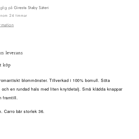
nglig på
Giresta Staby Säteri
 inom 24 timmar
ormation
rs leverans
t köp
 romantiskt blommönster. Tillverkad i 100% bomull. Söta
a och en rundad hals med liten knytdetalj. Små klädda knappar
 framtill.
n. Carro bär storlek 36.