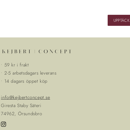
UPPTÄCK
• 59 kr i frakt
• 2-5 arbetsdagars leverans
• 14 dagars öppet köp
info@kejbertconcept.se
Giresta Staby Säteri
74962, Örsundsbro
Instagram