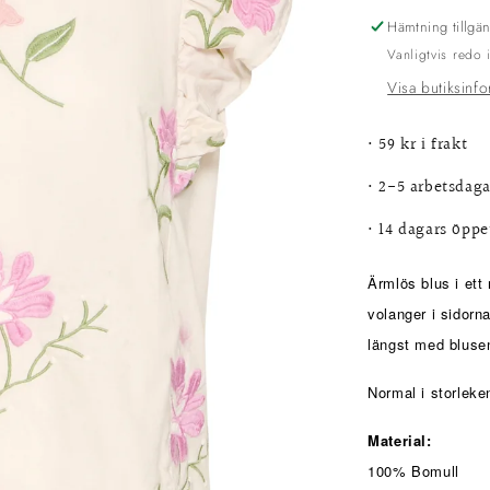
Hämtning tillgä
Vanligtvis redo
Visa butiksinf
•
59 kr i frakt
• 2-5 arbetsdaga
•
14 dagars öppe
Ärmlös blus i ett
volanger i sidorn
längst med blusen
Normal i storleke
Material:
100% Bomull