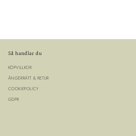
Så handlar du
KÖPVILLKOR
ÅNGERRÄTT & RETUR
COOKIEPOLICY
GDPR