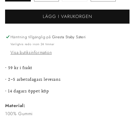
slutsåld
eller
inte
LÄGG I VARUKORGEN
tillgänglig
Hämtning tillgänglig på
Giresta Staby Säteri
Vanligtvis redo inom 24 timmar
Visa butiksinformation
•
59 kr i frakt
• 2-5 arbetsdagars leverans
•
14 dagars öppet köp
Material:
100% Gummi