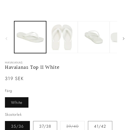
Öppna
Ö
mediet
me
1
2
i
i
modalfönster
mo
HAVAIANAS
Havaianas Top II White
Ordinarie
319 SEK
pris
Färg
White
Skostorlek
Varianten
35/36
37/38
39/40
41/42
är