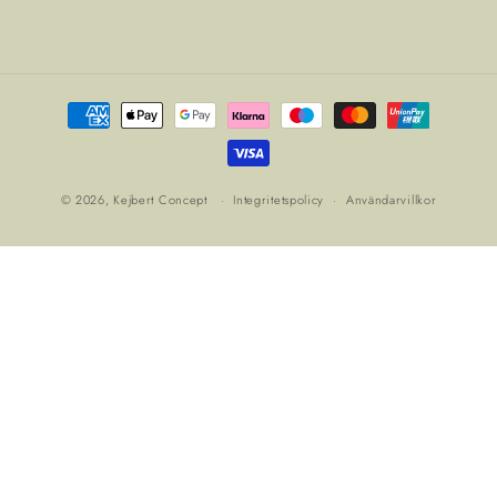
Betalningsmetoder
© 2026,
Kejbert Concept
Integritetspolicy
Användarvillkor