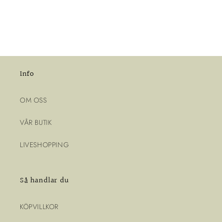
Info
OM OSS
VÅR BUTIK
LIVESHOPPING
Så handlar du
KÖPVILLKOR