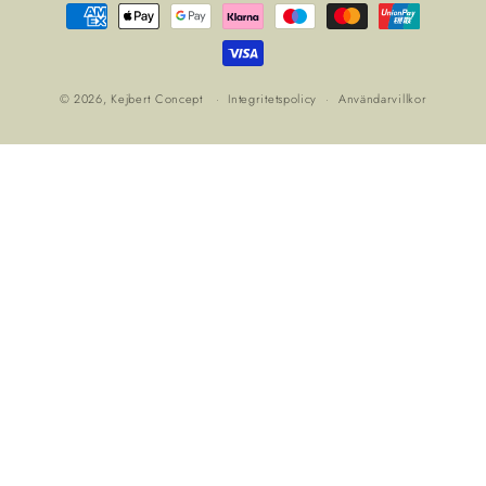
Betalningsmetoder
© 2026,
Kejbert Concept
Integritetspolicy
Användarvillkor