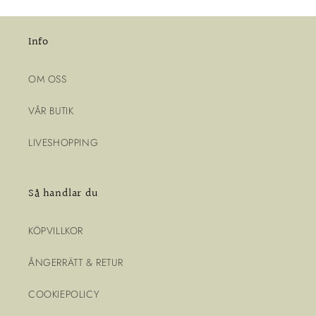
Info
OM OSS
VÅR BUTIK
LIVESHOPPING
Så handlar du
KÖPVILLKOR
ÅNGERRÄTT & RETUR
COOKIEPOLICY