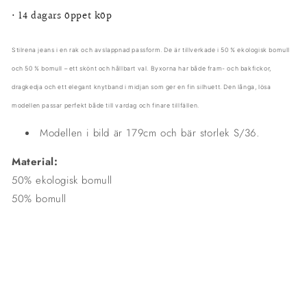
•
14 dagars öppet köp
Stilrena jeans i en rak och avslappnad passform. De är tillverkade i 50 % ekologisk bomull
och 50 % bomull – ett skönt och hållbart val. Byxorna har både fram- och bakfickor,
dragkedja och ett elegant knytband i midjan som ger en fin silhuett. Den långa, lösa
modellen passar perfekt både till vardag och finare tillfällen.
Modellen i bild är 179cm och bär storlek S/36.
Material:
50% ekologisk bomull
50% bomull