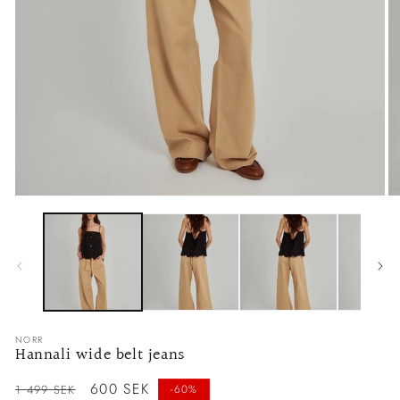
Öppna
Ö
mediet
me
1
2
i
i
modalfönster
mo
NORR
Hannali wide belt jeans
Ordinarie
Försäljningspris
600 SEK
1 499 SEK
-60%