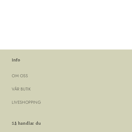
Info
OM OSS
VÅR BUTIK
LIVESHOPPING
Så handlar du