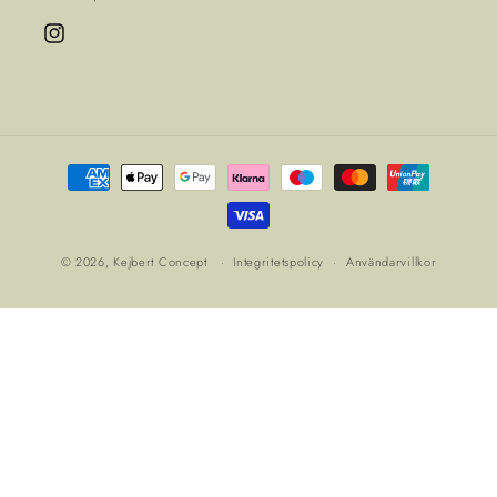
Instagram
Betalningsmetoder
© 2026,
Kejbert Concept
Integritetspolicy
Användarvillkor