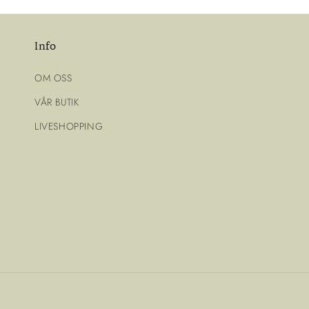
Info
OM OSS
VÅR BUTIK
LIVESHOPPING