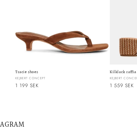
s
e
r
i
e
Tracie shoes
Kilklack raffia
Säljare:
Säljare:
KEJBERT CONCEPT
KEJBERT CONCE
Ordinarie
1 199 SEK
Ordinarie
1 559 SEK
:
pris
pris
TAGRAM