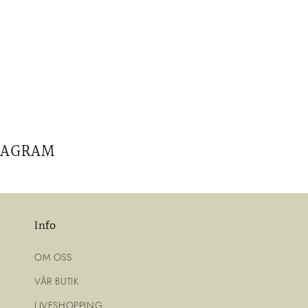
s
e
r
i
TAGRAM
e
:
Info
OM OSS
VÅR BUTIK
LIVESHOPPING