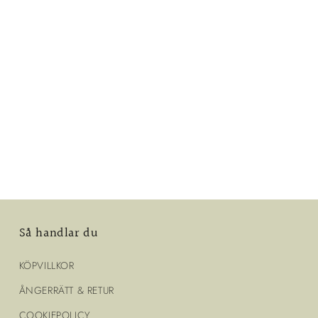
Så handlar du
KÖPVILLKOR
ÅNGERRÄTT & RETUR
COOKIEPOLICY